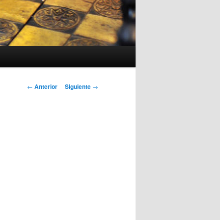
Navegación
←
Anterior
Siguiente
→
de
entradas