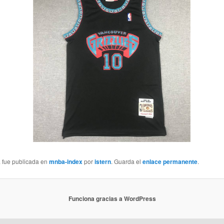
a fue publicada en
mnba-index
por
istern
. Guarda el
enlace permanente
.
Funciona gracias a WordPress