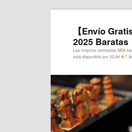
Ir
al
contenido
【Envío Grati
principal
2025 Baratas
Las mejores camisetas NBA bara
está disponible por 22,8€
7 A