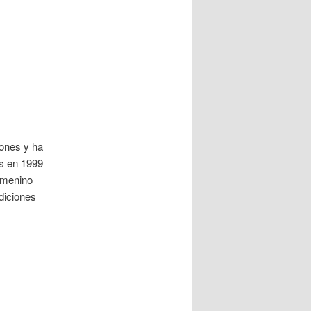
iones y ha
es en 1999
femenino
diciones