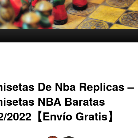
isetas De Nba Replicas –
isetas NBA Baratas
2/2022【Envío Gratis】