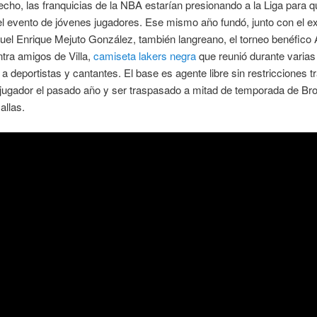
hecho, las franquicias de la NBA estarían presionando a la Liga para q
l evento de jóvenes jugadores. Ese mismo año fundó, junto con el ex
uel Enrique Mejuto González, también langreano, el torneo benéfico
tra amigos de Villa,
camiseta lakers negra
que reunió durante varias
a deportistas y cantantes. El base es agente libre sin restricciones t
 jugador el pasado año y ser traspasado a mitad de temporada de Br
allas.