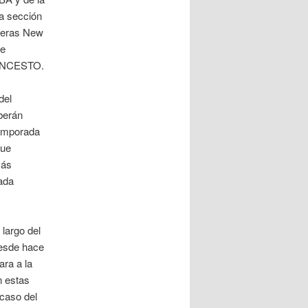
a sección
deras New
de
ONCESTO.
del
berán
temporada
fue
más
ada
largo del
desde hace
ra a la
n estas
 caso del