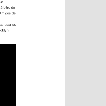
ue
árbitro de
 Amigos de
ras usar su
ooklyn