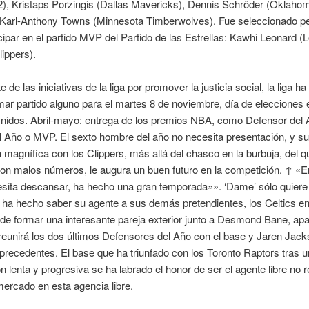
2), Kristaps Porzingis (Dallas Mavericks), Dennis Schröder (Oklaho
 Karl-Anthony Towns (Minnesota Timberwolves). Fue seleccionado p
cipar en el partido MVP del Partido de las Estrellas: Kawhi Leonard (
ippers).
de las iniciativas de la liga por promover la justicia social, la liga ha
ar partido alguno para el martes 8 de noviembre, día de elecciones 
nidos. Abril-mayo: entrega de los premios NBA, como Defensor del 
 Año o MVP. El sexto hombre del año no necesita presentación, y su
magnífica con los Clippers, más allá del chasco en la burbuja, del q
con malos números, le augura un buen futuro en la competición. ↑ «
esita descansar, ha hecho una gran temporada»». ‘Dame’ sólo quiere 
o ha hecho saber su agente a sus demás pretendientes, los Celtics ent
e formar una interesante pareja exterior junto a Desmond Bane, apa
unirá los dos últimos Defensores del Año con el base y Jaren Jacks
precedentes. El base que ha triunfado con los Toronto Raptors tras 
 lenta y progresiva se ha labrado el honor de ser el agente libre no r
ercado en esta agencia libre.