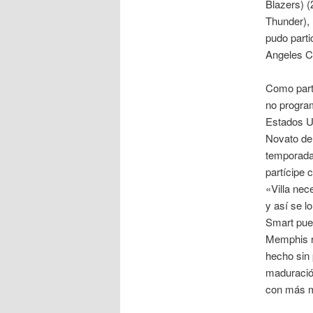
Blazers) (
Thunder),
pudo parti
Angeles Cl
Como parte 
no program
Estados U
Novato del
temporada 
partícipe 
«Villa nec
y así se l
Smart pued
Memphis re
hecho sin 
maduración
con más m