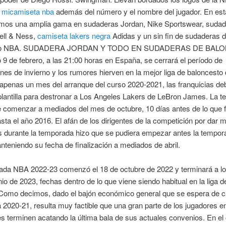
,
micamiseta nba
además del número y el nombre del jugador. En est
mos una amplia gama en sudaderas Jordan, Nike Sportswear, suda
ell & Ness,
camiseta lakers negra
Adidas y un sin fin de sudaderas 
sto NBA. SUDADERA JORDAN Y TODO EN SUDADERAS DE BAL
 9 de febrero, a las 21:00 horas en España, se cerrará el período de
nes de invierno y los rumores hierven en la mejor liga de baloncesto 
apenas un mes del arranque del curso 2020-2021, las franquicias de
plantilla para destronar a Los Angeles Lakers de LeBron James. La 
 comenzar a mediados del mes de octubre, 10 días antes de lo que 
asta el año 2016. El afán de los dirigentes de la competición por dar 
 durante la temporada hizo que se pudiera empezar antes la tempor
nteniendo su fecha de finalización a mediados de abril.
ada NBA 2022-23 comenzó el 18 de octubre de 2022 y terminará a lo 
io de 2023, fechas dentro de lo que viene siendo habitual en la liga 
Como decimos, dado el bajón económico general que se espera de ca
2020-21, resulta muy factible que una gran parte de los jugadores e
s terminen acatando la última bala de sus actuales convenios. En el