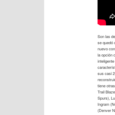
Son las de
se quedó c
nuevo cont
la opción 
inteligent
caracterís
sus casi 
reconstrui
tiene otra
Trail Bla
Spurs), L
Ingram (N
(Denver Nu