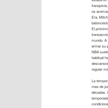
franquicia
os acerca
Era, Mitch
balonce
El próximo
transaccio
mundo. A 
armar su 
NBA suele
habitual h
descansos
regular ma
La tempor
mes de jun
décadas. 
temporada 
condicione