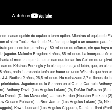
nominadas opción de equipo o team option. Mientras el equipo de Fila
on el alero Tobias Harris, de 26 años, que llegó a un acuerdo para fi
rato por cinco temporadas y 180 millones de dólares, sin que haya c
del jugador. Malcolm Brogdon: 4 años, 85 millones. La incorporación
e hasta el momento por la necesidad que tenían los Celtics de un pivot
ticas de Kristaps Porzingis y lo bien que encaja el letón, que, en pleno
28 años, nada interesante tenía por hacer en unos Wizards que han 
r. J.J. Redick: 2 años, 26,5 millones. Ha rechazado 2,7 millones de l
s prioridades. Jugadores de la Semana en el Oeste: Carmelo Anthony
zers), Anthony Davis (Los Angeles Lakers) (2), DeMar DeRozan (San 
uka Doncic (Dallas Mavericks), James Harden (Houston Rockets) (2
ew Orleans Pelicans), LeBron James (Los Angeles Lakers) (3), Nikol
ggets), Kawhi Leonard (Los Angeles Clippers), Damian Lillard (Portl