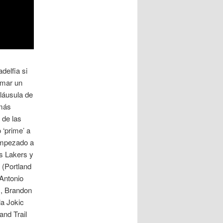
delfia si
rmar un
láusula de
 más
 de las
 ‘prime’ a
empezado a
os Lakers y
 (Portland
Antonio
), Brandon
a Jokic
and Trail