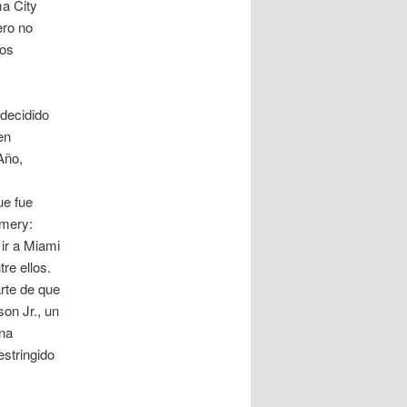
ma City
ero no
Los
 decidido
en
Año,
ue fue
Emery:
ir a Miami
re ellos.
rte de que
on Jr., un
una
estringido