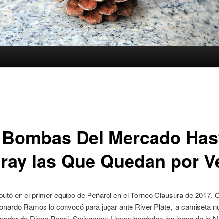
 Bombas Del Mercado Has
ray las Que Quedan por V
utó en el primer equipo de Peñarol en el Torneo Clausura de 2017. 
onardo Ramos lo convocó para jugar ante River Plate, la camiseta 
 poder de Diego Rossi. Swingman: Llevan bordados los logos de la N