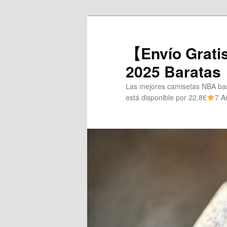
Ir
al
contenido
【Envío Grati
principal
2025 Baratas
Las mejores camisetas NBA bara
está disponible por 22,8€
7 A