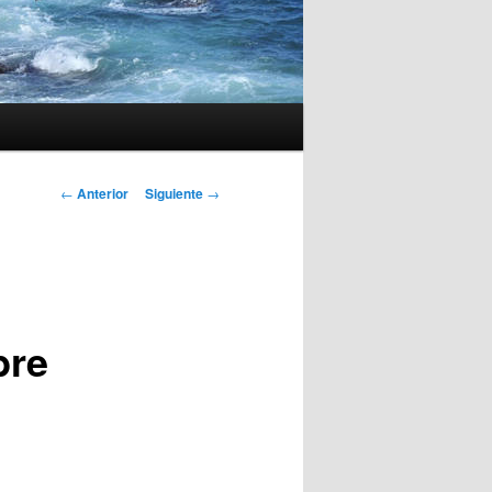
Navegación
←
Anterior
Siguiente
→
de
entradas
bre